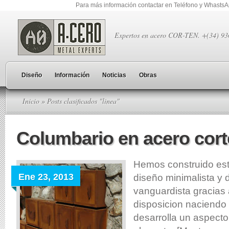
Para más información contactar en Teléfono y Whasts
Expertos en acero COR-TEN. +(34) 9
Diseño
Información
Noticias
Obras
Inicio
» Posts clasificados "linea"
Columbario en acero cor
Hemos construido es
Ene 23, 2013
diseño minimalista y 
vanguardista gracias 
disposicion naciendo 
desarrolla un aspect