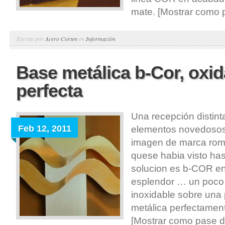
mate. [Mostrar como p
Escrito por
Acero Corten
en
Información
Base metálica b-Cor, oxi
perfecta
Una recepción distint
Feb 12, 2011
elementos novedosos
imagen de marca rom
quese habia visto ha
solucion es b-COR en
esplendor … un poco
inoxidable sobre una
metálica perfectamen
[Mostrar como pase de