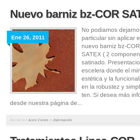
Nuevo barniz bz-COR SA
No podiamos dejarnos
Ene 26, 2011
particular sin aplicar 
nuevo barniz bz-COR 
SATEX ( 2 component
satinado. Presentaci
escelera donde el min
estética y la funciona
en la robustez y simp
ten. Si desea más in
desde nuestra página de...
Escrito por
Acero Corten
en
Información