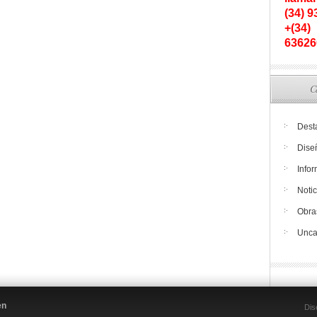
(34) 
+(34)
63626
C
Dest
Dise
Info
Notic
Obra
Unca
en
Dis