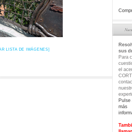
Compr
Nuest
Reso
R LISTA DE IMÁGENES]
sus d
Para c
cuesti
el ace
CORT
contac
nuestr
expert
Pulse 
más
inform
Tambi
llamar