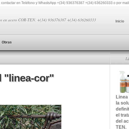
 contactar en Teléfono y WhastsApp +(34) 936376387 +(34) 636260333 o por mail
os en acero COR-TEN. +(34) 936376387 +(34) 636260333
Inicio
Obras
L
 "linea-cor"
Linea
la sol
defini
el tra
del a
TEN.