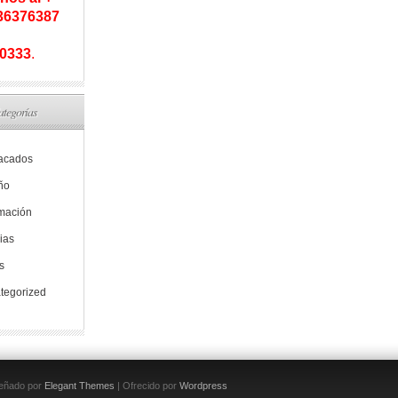
936376387
0333
.
ategorías
acados
ño
rmación
ias
s
tegorized
eñado por
Elegant Themes
| Ofrecido por
Wordpress