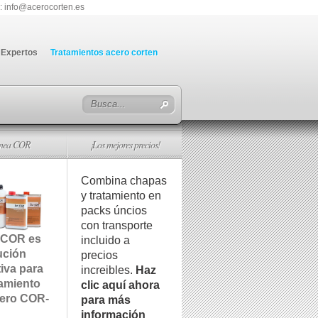
: info@acerocorten.es
Expertos
Tratamientos acero corten
ínea COR
¡Los mejores precios!
Combina chapas
y tratamiento en
packs úncios
con transporte
 COR es
incluido a
ución
precios
tiva para
increibles.
Haz
tamiento
clic aquí ahora
cero COR-
para más
información