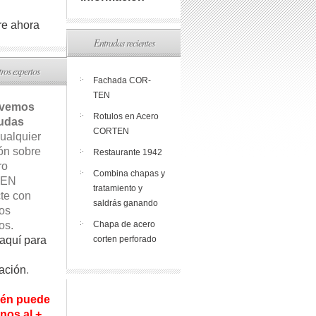
e ahora
Entradas recientes
ros expertos
Fachada COR-
TEN
lvemos
Rotulos en Acero
udas
CORTEN
ualquier
ón sobre
Restaurante 1942
ro
Combina chapas y
EN
tratamiento y
te con
saldrás ganando
os
os.
Chapa de acero
aquí para
corten perforado
ación
.
én puede
nos al +