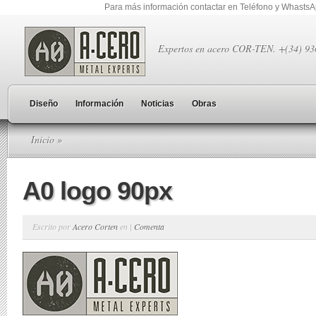
Para más información contactar en Teléfono y Whasts
Expertos en acero COR-TEN. +(34) 9
Diseño
Información
Noticias
Obras
Inicio
»
A0 logo 90px
Escrito por
Acero Corten
en |
Comenta