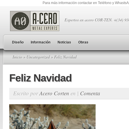
Para más información contactar en Teléfono y Whasts
Expertos en acero COR-TEN. +(34) 9
Diseño
Información
Noticias
Obras
Inicio
»
Uncategorized
» Feliz Navidad
Feliz Navidad
Escrito por
Acero Corten
en |
Comenta