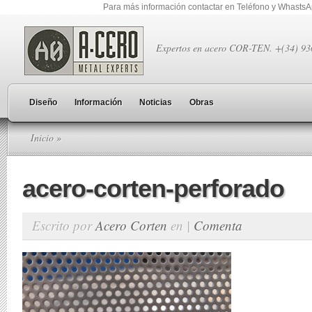
Para más información contactar en Teléfono y Whasts
Expertos en acero COR-TEN. +(34) 9
Diseño
Información
Noticias
Obras
Inicio
»
acero-corten-perforado
Escrito por
Acero Corten
en |
Comenta