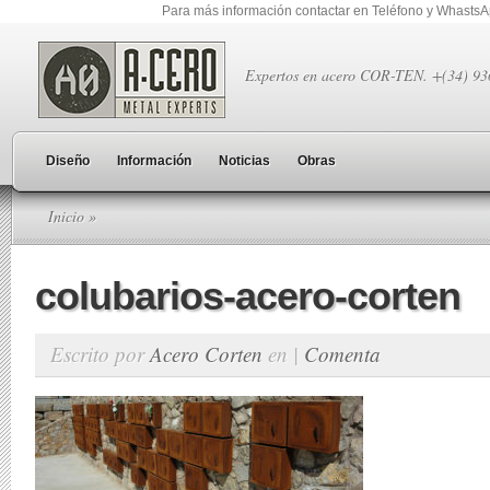
Para más información contactar en Teléfono y Whasts
Expertos en acero COR-TEN. +(34) 9
Diseño
Información
Noticias
Obras
Inicio
»
colubarios-acero-corten
Escrito por
Acero Corten
en |
Comenta