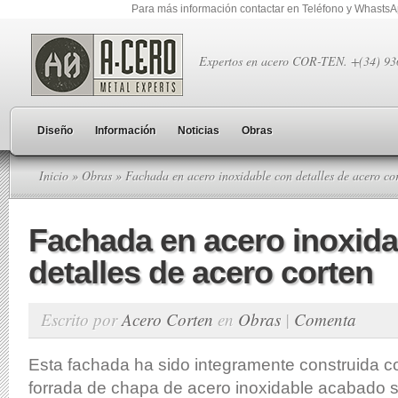
Para más información contactar en Teléfono y Whasts
Expertos en acero COR-TEN. +(34) 9
Diseño
Información
Noticias
Obras
Inicio
»
Obras
» Fachada en acero inoxidable con detalles de acero co
Fachada en acero inoxida
detalles de acero corten
Escrito por
Acero Corten
en
Obras
|
Comenta
Esta fachada ha sido integramente construida co
forrada de chapa de acero inoxidable acabado s