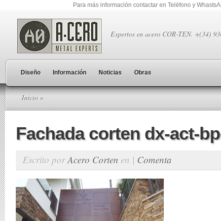
Para más información contactar en Teléfono y Whasts
Expertos en acero COR-TEN. +(34) 9
Diseño
Información
Noticias
Obras
Inicio
»
Fachada corten dx-act-bp
Escrito por
Acero Corten
en |
Comenta