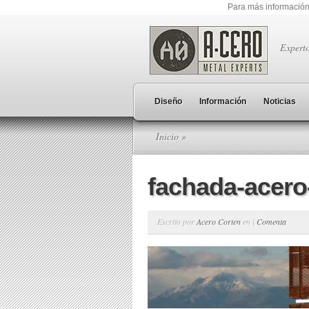
Para más información
Expert
Diseño
Información
Noticias
Inicio
»
fachada-acero
Escrito por
Acero Corten
en |
Comenta