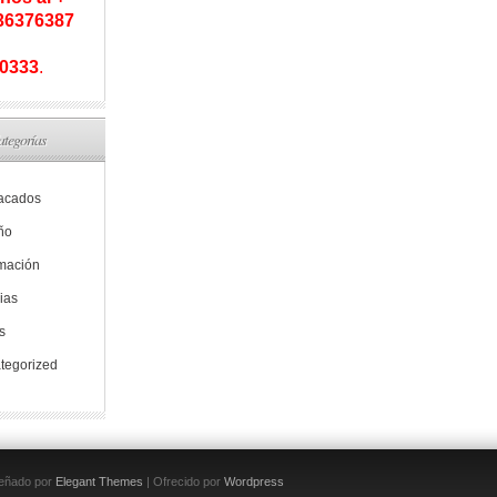
936376387
0333
.
ategorías
acados
ño
rmación
ias
s
tegorized
eñado por
Elegant Themes
| Ofrecido por
Wordpress