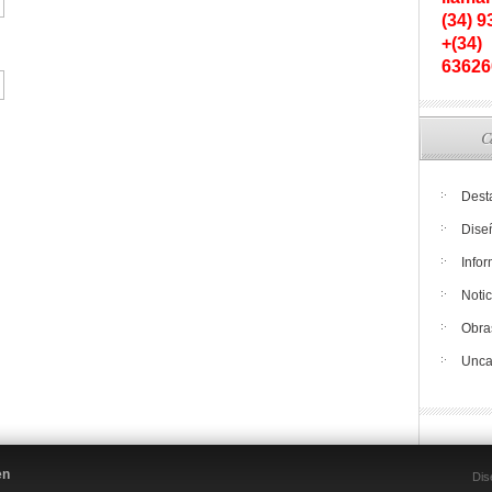
(34) 
+(34)
63626
C
Dest
Dise
Info
Notic
Obra
Unca
en
Dis