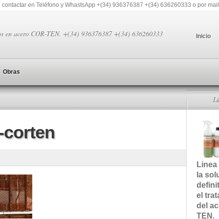
 contactar en Teléfono y WhastsApp +(34) 936376387 +(34) 636260333 o por mail
os en acero COR-TEN. +(34) 936376387 +(34) 636260333
Inicio
Obras
L
-corten
Linea
la sol
defini
el tra
del a
TEN.