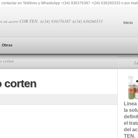
 contactar en Teléfono y WhastsApp +(34) 936376387 +(34) 636260333 o por mail
os en acero COR-TEN. +(34) 936376387 +(34) 636260333
Inicio
Obras
o corten
L
 corten
Linea
la sol
defini
el tra
del a
TEN.