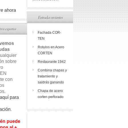
e ahora
Entradas recientes
ros expertos
Fachada COR-
TEN
lvemos
Rotulos en Acero
udas
CORTEN
ualquier
ón sobre
Restaurante 1942
ro
Combina chapas y
EN
tratamiento y
te con
saldrás ganando
os
os.
Chapa de acero
aquí para
corten perforado
ación
.
én puede
nos al +