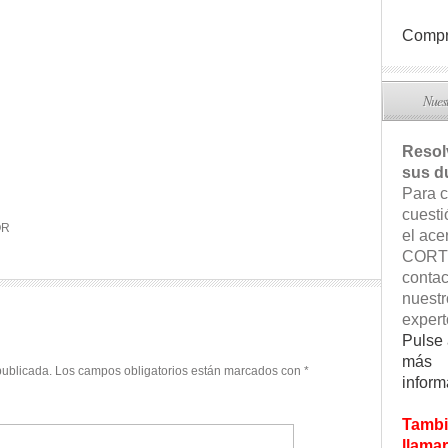
Compr
Nuest
Reso
sus d
Para c
cuesti
OR
el ace
CORT
contac
nuestr
expert
Pulse 
más
publicada.
Los campos obligatorios están marcados con
*
inform
Tambi
llamar