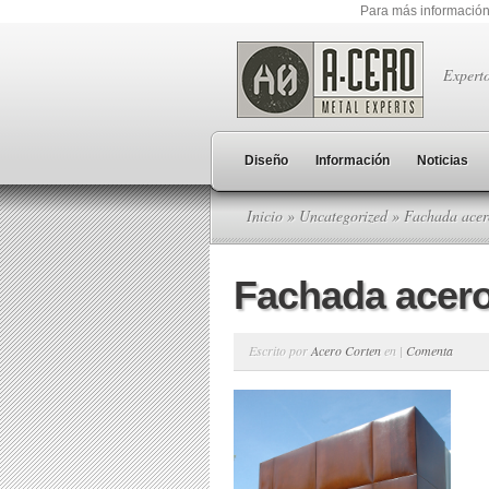
Para más información
Expert
Diseño
Información
Noticias
Inicio
»
Uncategorized
» Fachada acer
Fachada acero
Escrito por
Acero Corten
en |
Comenta