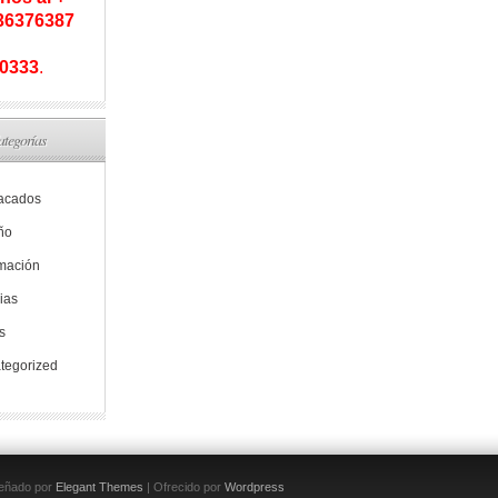
936376387
0333
.
ategorías
acados
ño
rmación
ias
s
tegorized
eñado por
Elegant Themes
| Ofrecido por
Wordpress