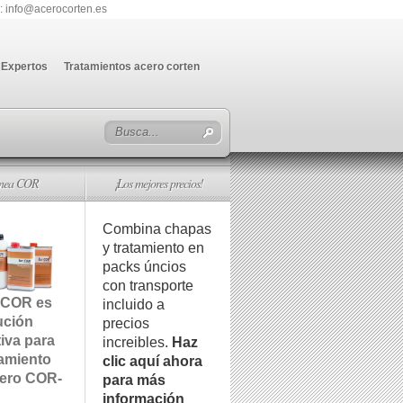
: info@acerocorten.es
Expertos
Tratamientos acero corten
ínea COR
¡Los mejores precios!
Combina chapas
y tratamiento en
packs úncios
con transporte
 COR es
incluido a
ución
precios
tiva para
increibles.
Haz
tamiento
clic aquí ahora
cero COR-
para más
información