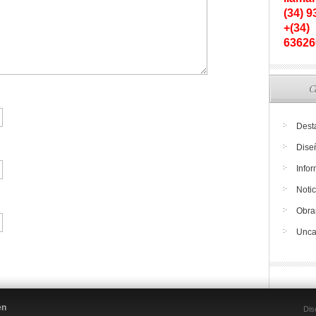
(34) 
+(34)
63626
C
Dest
Dise
Info
Notic
Obra
Unca
en
Dis