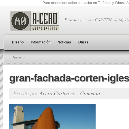
Para más información contactar en Teléfono y Whasts
Expertos en acero COR-TEN. +(34) 9
Diseño
Información
Noticias
Obras
Inicio
»
gran-fachada-corten-igles
Escrito por
Acero Corten
en |
Comenta