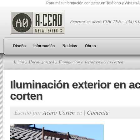
Para más información contactar en Teléfono y Whasts
Expertos en acero COR-TEN. +(34) 9
Diseño
Información
Noticias
Obras
Inicio
»
Uncategorized
» Iluminación exterior en acero corten
Iluminación exterior en a
corten
Escrito por
Acero Corten
en |
Comenta