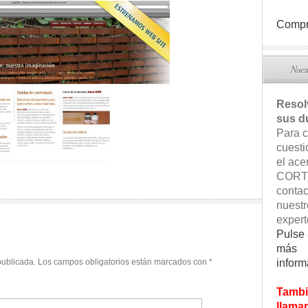
Compr
Nuest
Reso
sus d
Para c
cuesti
el ace
CORT
contac
nuestr
expert
Pulse 
más
inform
publicada.
Los campos obligatorios están marcados con
*
Tambi
llamar