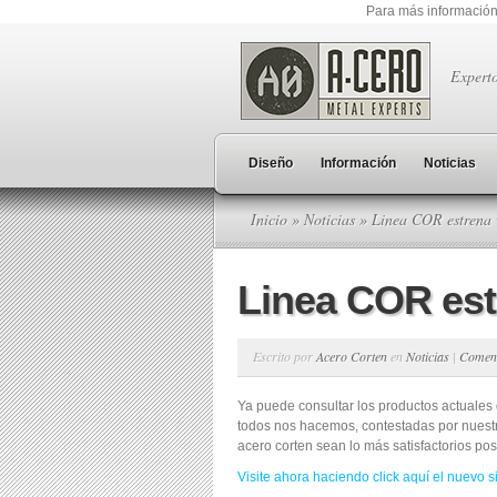
Para más información
Expert
Diseño
Información
Noticias
Inicio
»
Noticias
» Linea COR estrena 
Linea COR est
Escrito por
Acero Corten
en
Noticias
|
Comen
Ya puede consultar los productos actuales 
todos nos hacemos, contestadas por nuest
acero corten sean lo más satisfactorios pos
Visite ahora haciendo click aquí el nuevo 