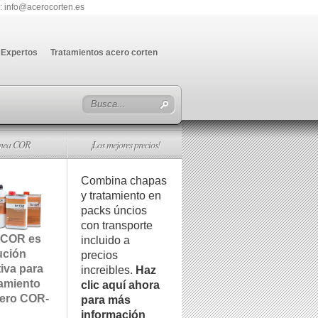
: info@acerocorten.es
Expertos
Tratamientos acero corten
ínea COR
¡Los mejores precios!
Combina chapas
y tratamiento en
packs úncios
con transporte
 COR es
incluido a
ución
precios
tiva para
increibles.
Haz
tamiento
clic aquí ahora
cero COR-
para más
información