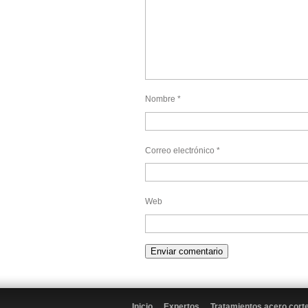
Nombre
*
Correo electrónico
*
Web
Inicio
Expertos
Tratamientos acero cort