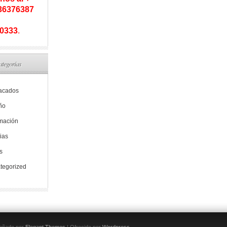
936376387
0333
.
ategorías
acados
ño
rmación
ias
s
tegorized