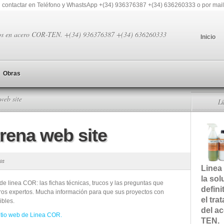
 contactar en Teléfono y WhastsApp +(34) 936376387 +(34) 636260333 o por mail
os en acero COR-TEN. +(34) 936376387 +(34) 636260333
Inicio
Obras
web site
L
rena web site
ta
Linea
la sol
de linea COR: las fichas técnicas, trucos y las preguntas que
defini
ros expertos. Mucha información para que sus proyectos con
el tra
ibles.
del a
sitio web de Linea COR.
TEN.