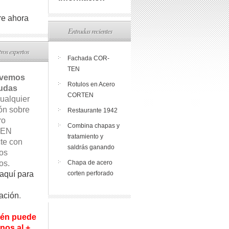
e ahora
Entradas recientes
ros expertos
Fachada COR-
TEN
lvemos
Rotulos en Acero
udas
CORTEN
ualquier
ón sobre
Restaurante 1942
ro
Combina chapas y
EN
tratamiento y
te con
saldrás ganando
os
os.
Chapa de acero
aquí para
corten perforado
ación
.
én puede
nos al +