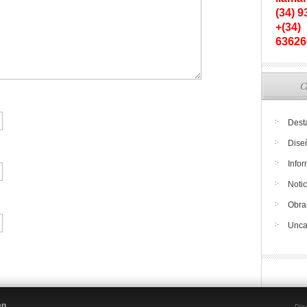
(34) 
+(34)
63626
C
Dest
Dise
Info
Notic
Obra
Unca
en