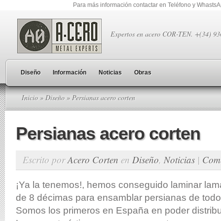
Para más información contactar en Teléfono y Whasts
Expertos en acero COR-TEN. +(34) 9
Diseño
Información
Noticias
Obras
Inicio
»
Diseño
» Persianas acero corten
Persianas acero corten
Escrito por
Acero Corten
en
Diseño
,
Noticias
|
Com
¡Ya la tenemos!, hemos conseguido laminar lam
de 8 décimas para ensamblar persianas de todo 
Somos los primeros en España en poder distribui