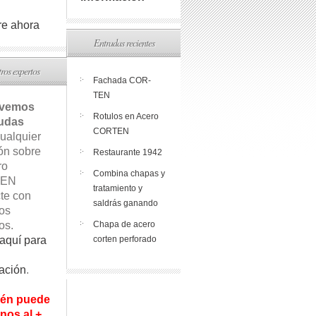
e ahora
Entradas recientes
ros expertos
Fachada COR-
TEN
lvemos
Rotulos en Acero
udas
CORTEN
ualquier
ón sobre
Restaurante 1942
ro
Combina chapas y
EN
tratamiento y
te con
saldrás ganando
os
os.
Chapa de acero
aquí para
corten perforado
ación
.
én puede
nos al +