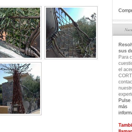
Compr
Nuest
Reso
sus d
Para c
cuesti
el ace
CORT
contac
nuestr
expert
Pulse 
más
inform
Tambi
llamar