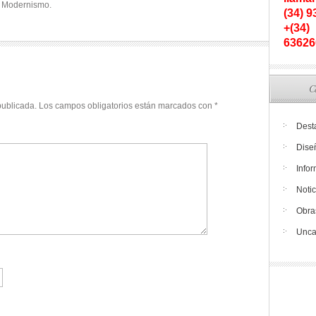
l Modernismo.
(34) 
+(34)
63626
C
publicada.
Los campos obligatorios están marcados con
*
Dest
Dise
Info
Notic
Obra
Unca