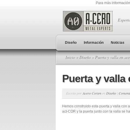
Para más información
Expert
Diseño
Información
Noticias
Inicio
»
Diseño
» Puerta y valla en ac
Puerta y valla
Escrito por
Acero Corten
en
Diseño
|
Coment
Hemos construido esta puerta y valla con a
act-COR y la puerta junto con la valla se 