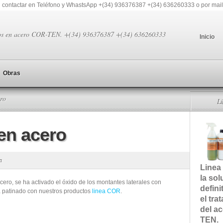
 contactar en Teléfono y WhastsApp +(34) 936376387 +(34) 636260333 o por mail
os en acero COR-TEN. +(34) 936376387 +(34) 636260333
Inicio
Obras
ero
L
 en acero
a
Linea
la sol
cero, se ha activado el óxido de los montantes laterales con
defini
ha patinado con nuestros productos
linea COR
.
el tra
del a
TEN.