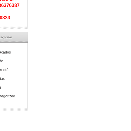
936376387
0333
.
ategorías
acados
ño
rmación
ias
s
tegorized