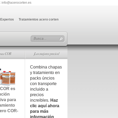
: info@acerocorten.es
Expertos
Tratamientos acero corten
ínea COR
¡Los mejores precios!
Combina chapas
y tratamiento en
packs úncios
con transporte
 COR es
incluido a
ución
precios
tiva para
increibles.
Haz
tamiento
clic aquí ahora
cero COR-
para más
información