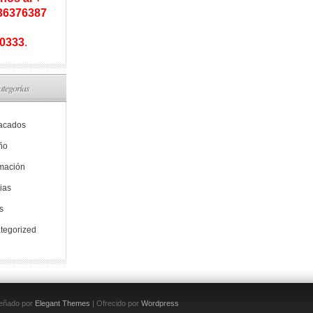
936376387
0333
.
ategorías
acados
ño
rmación
ias
s
tegorized
eñado por
Elegant Themes
| Ofrecido por
Wordpress