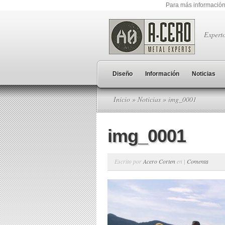
Para más información
Expert
Diseño
Información
Noticias
Inicio
»
Noticias
» img_0001
img_0001
Escrito por
Acero Corten
en |
Comenta