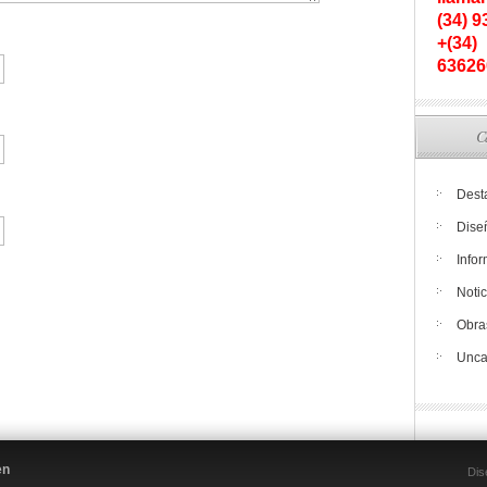
(34) 
+(34)
63626
C
Dest
Dise
Info
Notic
Obra
Unca
en
Dis