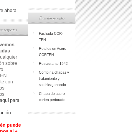
e ahora
Entradas recientes
ros expertos
Fachada COR-
TEN
lvemos
Rotulos en Acero
udas
CORTEN
ualquier
ón sobre
Restaurante 1942
ro
Combina chapas y
EN
tratamiento y
te con
saldrás ganando
os
os.
Chapa de acero
aquí para
corten perforado
ación
.
én puede
nos al +