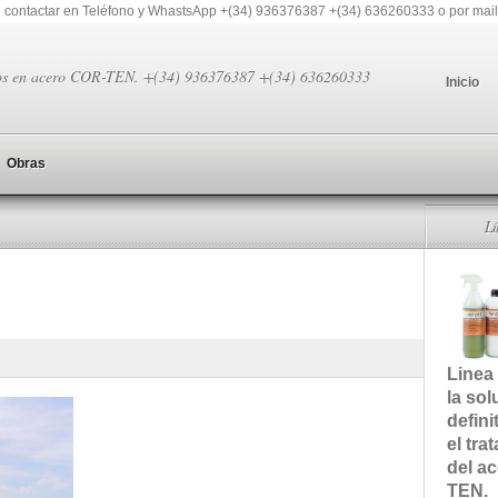
 contactar en Teléfono y WhastsApp +(34) 936376387 +(34) 636260333 o por mail
os en acero COR-TEN. +(34) 936376387 +(34) 636260333
Inicio
Obras
L
Linea
la sol
defini
el tra
del a
TEN.