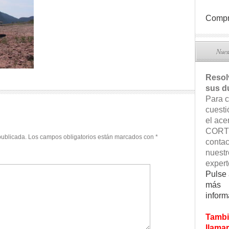
Compr
Nuest
Reso
sus d
Para c
cuesti
el ace
CORT
publicada.
Los campos obligatorios están marcados con
*
contac
nuestr
expert
Pulse 
más
inform
Tambi
llamar