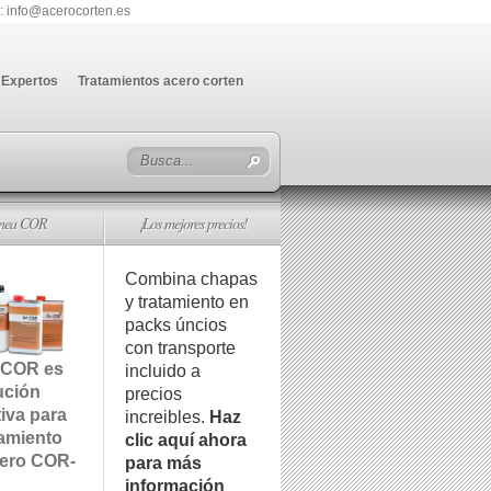
: info@acerocorten.es
Expertos
Tratamientos acero corten
ínea COR
¡Los mejores precios!
Combina chapas
y tratamiento en
packs úncios
con transporte
 COR es
incluido a
ución
precios
tiva para
increibles.
Haz
tamiento
clic aquí ahora
cero COR-
para más
información