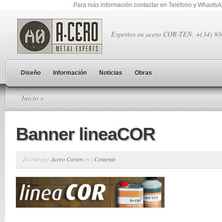
Para más información contactar en Teléfono y Whasts
Expertos en acero COR-TEN. +(34) 9
Diseño
Información
Noticias
Obras
Inicio
»
Banner lineaCOR
Escrito por
Acero Corten
en |
Comenta