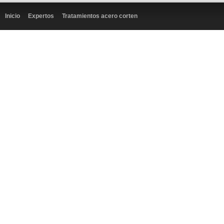
Inicio
Expertos
Tratamientos acero corten