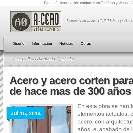
Para más información contactar en Teléfono y Whasts
Expertos en acero COR-TEN. +(34) 9
Diseño
Información
Noticias
Obras
Inicio
» Posts clasificados "fachadas"
Acero y acero corten par
de hace mas de 300 años
En esta obra se han 
Jul 15, 2014
elementos actuales,
acero, con arquitect
años, el acabado de 