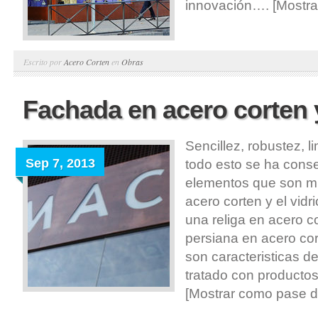
innovación…. [Mostra
Escrito por
Acero Corten
en
Obras
Fachada en acero corten y
Sencillez, robustez, l
Sep 7, 2013
todo esto se ha cons
elementos que son m
acero corten y el vidr
una religa en acero c
persiana en acero co
son caracteristicas d
tratado con producto
[Mostrar como pase de