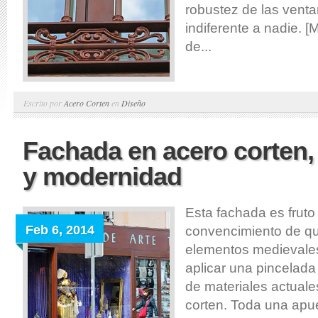
robustez de las venta
indiferente a nadie. 
de...
Escrito por
Acero Corten
en
Diseño
Fachada en acero corten, 
y modernidad
Esta fachada es fruto
Feb 6, 2014
convencimiento de qu
elementos medievale
aplicar una pincelada
de materiales actuale
corten. Toda una apue